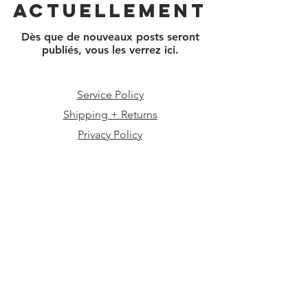
actuellement
Dès que de nouveaux posts seront
publiés, vous les verrez ici.
Service Policy
Shipping + Returns
Privacy Policy
info@mahoganyculture.com
© 2023 Proudly created with
Wix.com
©
Copyright